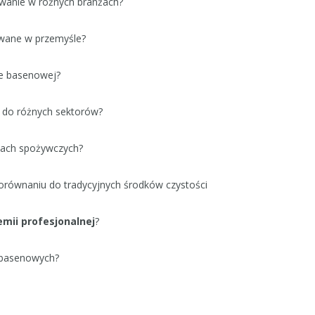
owanie w różnych branżach?
tywane w przemyśle?
ie basenowej?
do różnych sektorów?
rmach spożywczych?
równaniu do tradycyjnych środków czystości
emii profesjonalnej
?
h basenowych?