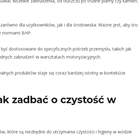
suwać wszelkie zabrudzenia, od tłuszczu po trudne plamy czy kamień
arówno dla użytkowników, jak i dla środowiska. Ważne jest, aby śro
 z normami BHP.
 być dostosowane do specyficznych potrzeb przemysłu, takich jak
udnych zabrudzeń w warsztatach motoryzacyjnych.
lnych produktów staje się coraz bardziej istotny w kontekście
ak zadbać o czystość w
ów, które są niezbędne do utrzymania czystości i higieny w wodzie