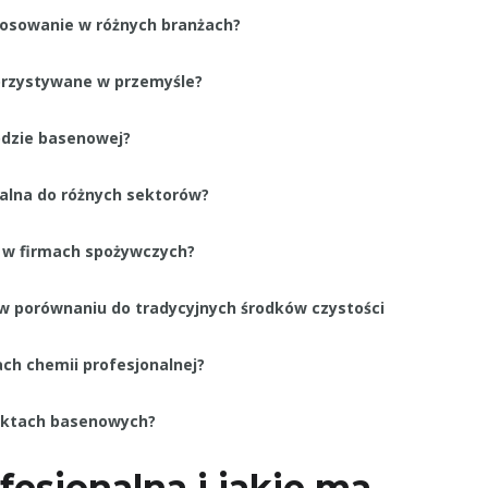
tosowanie w różnych branżach?
korzystywane w przemyśle?
odzie basenowej?
nalna do różnych sektorów?
a w firmach spożywczych?
 w porównaniu do tradycyjnych środków czystości
ach chemii profesjonalnej?
biektach basenowych?
esjonalna i jakie ma