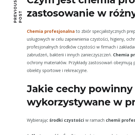
P
R
E
I
O
U
S
P
O
S
zastosowanie w różn
V
T
Chemia profesjonalna
to zbiór specjalistycznych pr
usługowych w celu zapewnienia czystości, higieny, och
profesjonalnych środków czystości w firmach i zakład
zabrudzeń, bakterii i innych zanieczyszczeń.
Chemia pr
ochrony materiałów. Przykłady zastosowań obejmują p
obiekty sportowe i rekreacyjne.
Jakie cechy powinny 
wykorzystywane w p
Wybierając
środki czystości
w ramach
chemii profe