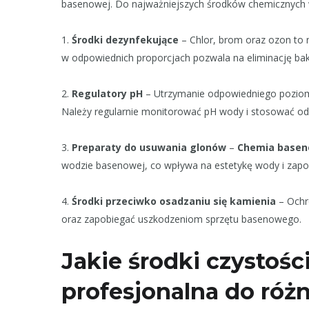
basenowej. Do najważniejszych środków chemicznych 
1.
Środki dezynfekujące
– Chlor, brom oraz ozon to 
w odpowiednich proporcjach pozwala na eliminację bakt
2.
Regulatory pH
– Utrzymanie odpowiedniego poziomu
Należy regularnie monitorować pH wody i stosować od
3.
Preparaty do usuwania glonów
–
Chemia base
wodzie basenowej, co wpływa na estetykę wody i zapob
4.
Środki przeciwko osadzaniu się kamienia
– Ochr
oraz zapobiegać uszkodzeniom sprzętu basenowego.
Jakie środki czystośc
profesjonalna do róż