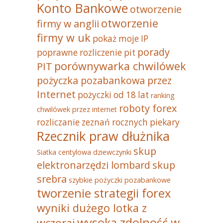
Konto Bankowe
otworzenie
otworzenie
firmy w anglii
firmy w uk
pokaż moje IP
porady
poprawne rozliczenie pit
porównywarka chwilówek
PIT
pożyczka pozabankowa przez
Internet
pożyczki od 18 lat
ranking
roboty forex
chwilówek przez internet
rozliczanie zeznań rocznych piekary
Rzecznik praw dłużnika
skup
Siatka centylowa dziewczynki
elektronarzędzi lombard
skup
srebra
szybkie pożyczki pozabankowe
tworzenie strategii forex
wyniki dużego lotka z
wysoka zdolność w
wczoraj