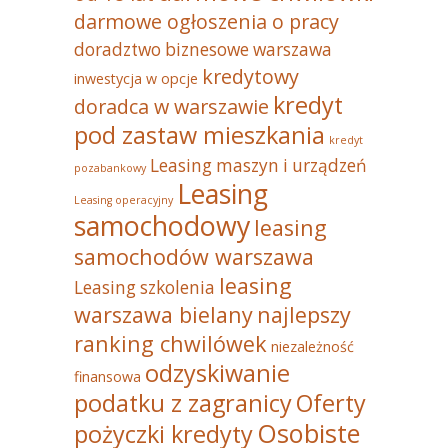
darmowe ogłoszenia o pracy
doradztwo biznesowe warszawa
kredytowy
inwestycja w opcje
kredyt
doradca w warszawie
pod zastaw mieszkania
kredyt
Leasing maszyn i urządzeń
pozabankowy
Leasing
Leasing operacyjny
samochodowy
leasing
samochodów warszawa
leasing
Leasing szkolenia
warszawa bielany
najlepszy
ranking chwilówek
niezależność
odzyskiwanie
finansowa
podatku z zagranicy
Oferty
Osobiste
pożyczki kredyty