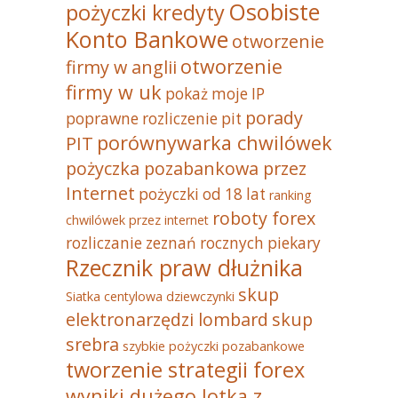
Osobiste
pożyczki kredyty
Konto Bankowe
otworzenie
otworzenie
firmy w anglii
firmy w uk
pokaż moje IP
porady
poprawne rozliczenie pit
porównywarka chwilówek
PIT
pożyczka pozabankowa przez
Internet
pożyczki od 18 lat
ranking
roboty forex
chwilówek przez internet
rozliczanie zeznań rocznych piekary
Rzecznik praw dłużnika
skup
Siatka centylowa dziewczynki
elektronarzędzi lombard
skup
srebra
szybkie pożyczki pozabankowe
tworzenie strategii forex
wyniki dużego lotka z