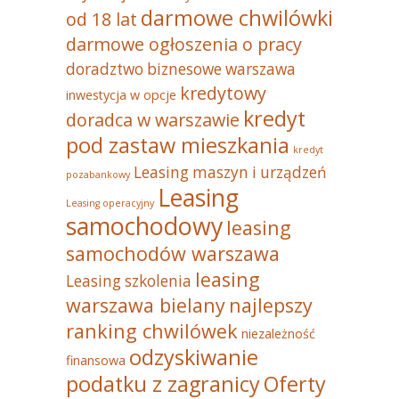
darmowe chwilówki
od 18 lat
darmowe ogłoszenia o pracy
doradztwo biznesowe warszawa
kredytowy
inwestycja w opcje
kredyt
doradca w warszawie
pod zastaw mieszkania
kredyt
Leasing maszyn i urządzeń
pozabankowy
Leasing
Leasing operacyjny
samochodowy
leasing
samochodów warszawa
leasing
Leasing szkolenia
warszawa bielany
najlepszy
ranking chwilówek
niezależność
odzyskiwanie
finansowa
podatku z zagranicy
Oferty