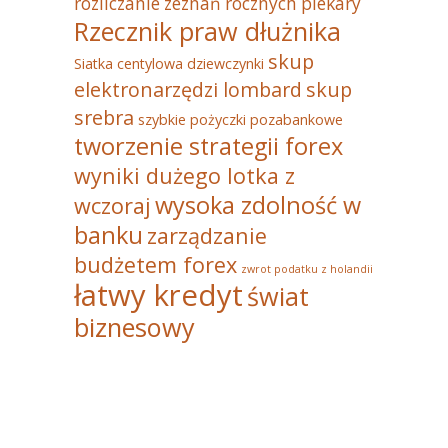
rozliczanie zeznań rocznych piekary
Rzecznik praw dłużnika
skup
Siatka centylowa dziewczynki
elektronarzędzi lombard
skup
srebra
szybkie pożyczki pozabankowe
tworzenie strategii forex
wyniki dużego lotka z
wysoka zdolność w
wczoraj
banku
zarządzanie
budżetem forex
zwrot podatku z holandii
łatwy kredyt
świat
biznesowy